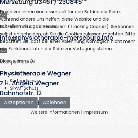
Merseburg 03461 / 230845
Einige von ihnen sind essenziell für den Betrieb der Seite,
während andere uns helfen, diese Website und die
schreiben Sie uns eine Mail
Nutzererfahrung zu verbessern (Tracking Cookies). Sie können
selbst entscheiden, ob Sie die Cookies zulassen möchten. Bitte
info@physiotherapie-merseburg.info
beachten Sie, dass bei einer Ablehnung womöglich nicht mehr
alle Funktionalitäten der Seite zur Verfügung stehen.
Diese wären z.B.:
oder per Post an
Physiotherapie Wegner
Schriften
Kartendienste
Z.H. Angela Wegner
SPAM-Schutz
Bahnhofstr. 12
06217 Merseburg
Akzeptieren
Ablehnen
Weitere Informationen
|
Impressum